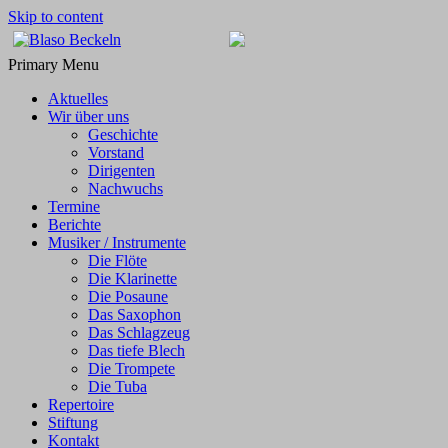
Skip to content
Blaso Beckeln
…mit Freude dabei!
Primary Menu
Aktuelles
Wir über uns
Geschichte
Vorstand
Dirigenten
Nachwuchs
Termine
Berichte
Musiker / Instrumente
Die Flöte
Die Klarinette
Die Posaune
Das Saxophon
Das Schlagzeug
Das tiefe Blech
Die Trompete
Die Tuba
Repertoire
Stiftung
Kontakt