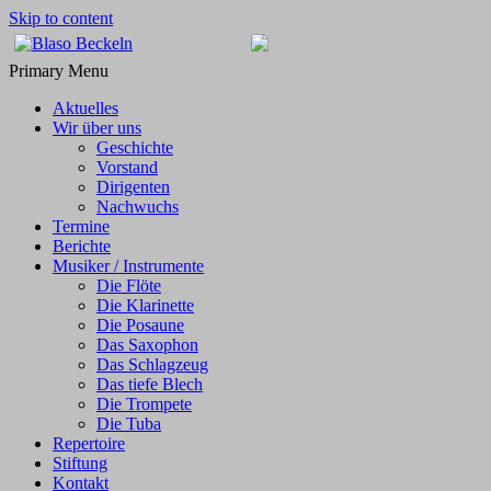
Skip to content
Blaso Beckeln
…mit Freude dabei!
Primary Menu
Aktuelles
Wir über uns
Geschichte
Vorstand
Dirigenten
Nachwuchs
Termine
Berichte
Musiker / Instrumente
Die Flöte
Die Klarinette
Die Posaune
Das Saxophon
Das Schlagzeug
Das tiefe Blech
Die Trompete
Die Tuba
Repertoire
Stiftung
Kontakt