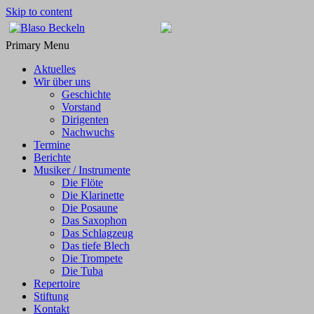
Skip to content
Blaso Beckeln
…mit Freude dabei!
Primary Menu
Aktuelles
Wir über uns
Geschichte
Vorstand
Dirigenten
Nachwuchs
Termine
Berichte
Musiker / Instrumente
Die Flöte
Die Klarinette
Die Posaune
Das Saxophon
Das Schlagzeug
Das tiefe Blech
Die Trompete
Die Tuba
Repertoire
Stiftung
Kontakt