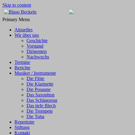
Skip to content
Blaso Beckeln
…mit Freude dabei!
Primary Menu
Aktuelles
Wir über uns
Geschichte
Vorstand
Dirigenten
Nachwuchs
Termine
Berichte
Musiker / Instrumente
Die Flöte
Die Klarinette
Die Posaune
Das Saxophon
Das Schlagzeug
Das tiefe Blech
Die Trompete
Die Tuba
Repertoire
Stiftung
Kontakt