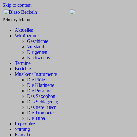
Skip to content
Blaso Beckeln
…mit Freude dabei!
Primary Menu
Aktuelles
Wir über uns
Geschichte
Vorstand
Dirigenten
Nachwuchs
Termine
Berichte
Musiker / Instrumente
Die Flöte
Die Klarinette
Die Posaune
Das Saxophon
Das Schlagzeug
Das tiefe Blech
Die Trompete
Die Tuba
Repertoire
Stiftung
Kontakt